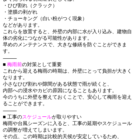
・ひび割れ（クラック）
・塗膜の剥がれ
・チョーキング（白い粉がつく現象）
などがあります。
これらを放置すると、外壁の内部に水が入り込み、建物自
体の劣化につながる可能性があります。
早めのメンテナンスで、大きな修繕を防ぐことができま
す。
⸻
■
梅雨前
の対策として重要
これから迎える梅雨の時期は、外壁にとって負担が大きく
なります。
小さなひび割れや隙間がある状態で雨が続くと、
内部への浸水やカビの原因になることもあります。
今のうちに外壁を整えておくことで、安心して梅雨を迎え
ることができます。
⸻
■ 工事の
スケジュール
が取りやすい
梅雨や台風シーズンに入ると、工事の延期やスケジュール
の調整が増えてしまいます。
その点、この時期は比較的天候が安定しているため、