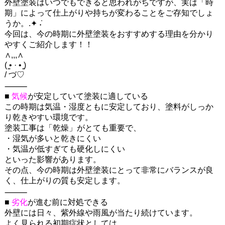
外壁塗装はいつでもできると思われがちですが、実は「時
期」によって仕上がりや持ちが変わることをご存知でしょ
うか。.✦ ݁˖
今回は、今の時期に外壁塗装をおすすめする理由を分かり
やすくご紹介します！！
∧,,,∧
( ̳• · • ̳)
/ づ♡
⸻
■
気候
が安定していて塗装に適している
この時期は気温・湿度ともに安定しており、塗料がしっか
り乾きやすい環境です。
塗装工事は「乾燥」がとても重要で、
・湿気が多いと乾きにくい
・気温が低すぎても硬化しにくい
といった影響があります。
その点、今の時期は外壁塗装にとって非常にバランスが良
く、仕上がりの質も安定します。
⸻
■
劣化
が進む前に対処できる
外壁には日々、紫外線や雨風が当たり続けています。
よく見られる初期症状としては、