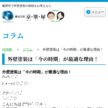
亀岡市で外壁塗装の依頼をお考えなら
メニュー
コラム
HOME
＞
コラム
＞
外壁塗装は「今の時期」が最適な理由！
外壁塗装は「今の時期」が最適な理由！
外壁塗装は「今の時期」が最適な理由！
/ᐢ⑅ᐢ\ ♡ ₊˚
꒰ ˶• ༝ •˶꒱ ♡‧₊˚ ♡
./づ~ :¨·.·¨: ₊˚
`·..·‘ ₊˚ ♡
こんにちは (^^)⊹˚. ♡.𖥔 ݁ ˖