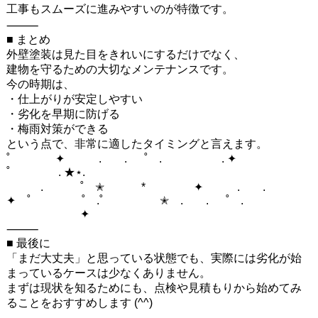
工事もスムーズに進みやすいのが特徴です。
⸻
■ まとめ
外壁塗装は見た目をきれいにするだけでなく、
建物を守るための大切なメンテナンスです。
今の時期は、
・仕上がりが安定しやすい
・劣化を早期に防げる
・梅雨対策ができる
という点で、非常に適したタイミングと言えます。
˚ ✦ . . ˚ . . ✦
˚ . ★⋆.
. ˚ ✭ * ✦ . .
✦ ˚ ˚ .˚ ✭ . . ˚ .
✦
⸻
■ 最後に
「まだ大丈夫」と思っている状態でも、実際には劣化が始
まっているケースは少なくありません。
まずは現状を知るためにも、点検や見積もりから始めてみ
ることをおすすめします (^^)