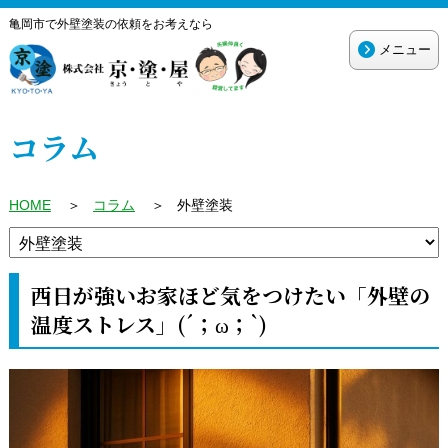
亀岡市で外壁塗装の依頼をお考えなら
メニュー
コラム
HOME
＞
コラム
＞
外壁塗装
西日が強いお家ほど気をつけたい「外壁の
温度ストレス」(´；ω；`)