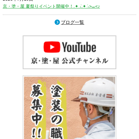
京・塗・屋 夏祭りイベント開催中！.✦ ݁˖.✦ ݁˖>⩊<♪
ブログ一覧