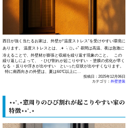
西日が強く当たるお家は、外壁が“温度ストレス”を受けやすい環境に
あります。 温度ストレスとは、.𖥔 ݁ ˖ִ ࣪⚝₊ ⊹˚ 昼間は高温、夜は急激に
冷えることで、外壁材が膨張と収縮を繰り返す現象のこと。 この
繰り返しによって、 ・ひび割れが起こりやすい ・塗膜の劣化が早く
なる ・反りや浮きが出やすい といった症状が出やすくなります。
特に南西向きの外壁は、夏は60℃以上に…
投稿日：2025年12月06日
カテゴリ：
外壁塗装
⋆⭒˚.⋆窓周りのひび割れが起こりやすい家の
特徴⋆⭒˚.⋆