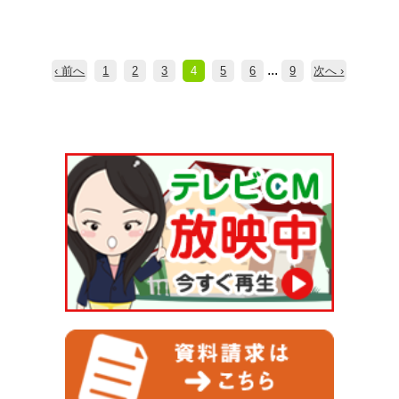
...
‹ 前へ
1
2
3
4
5
6
9
次へ ›