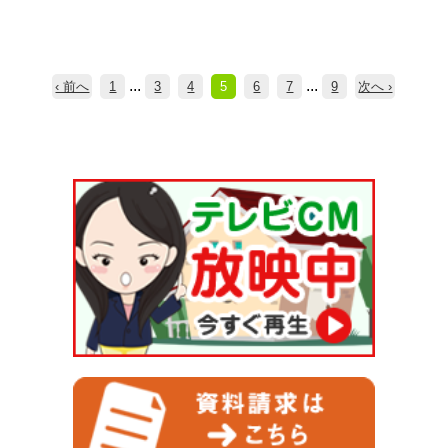
...
...
‹ 前へ
1
3
4
5
6
7
9
次へ ›