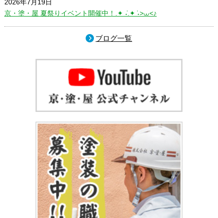
2026年7月19日
京・塗・屋 夏祭りイベント開催中！.✦ ݁˖.✦ ݁˖>⩊<♪
ブログ一覧