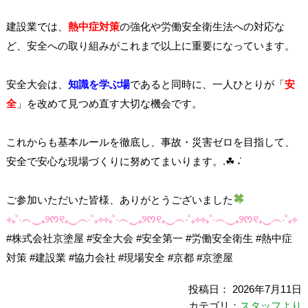
建設業では、
熱中症対策
の強化や労働安全衛生法への対応な
ど、安全への取り組みがこれまで以上に重要になっています。
安全大会は、
知識を学ぶ場
であると同時に、一人ひとりが「
安
全
」を改めて見つめ直す大切な機会です。
これからも基本ルールを徹底し、事故・災害ゼロを目指して、
安全で安心な現場づくりに努めてまいります。.☘︎ ݁˖
ご参加いただいた皆様、ありがとうございました
⊹₊˚‧︵‿₊୨ᰔ୧₊‿︵‧˚₊⊹⊹₊˚‧︵‿₊୨ᰔ୧₊‿︵‧˚₊⊹⊹₊˚‧︵‿₊୨ᰔ୧₊‿︵‧˚₊⊹
#株式会社京塗屋 #安全大会 #安全第一 #労働安全衛生 #熱中症
対策 #建設業 #協力会社 #現場安全 #京都 #京塗屋
投稿日： 2026年7月11日
カテゴリ：
スタッフより