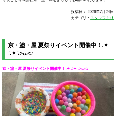
投稿日： 2026年7月24日
カテゴリ：
スタッフより
京・塗・屋 夏祭りイベント開催中！.✦
݁˖.✦ ݁˖>⩊<♪
京・塗・屋 夏祭りイベント開催中！.✦ ݁˖.✦ ݁˖>⩊<♪