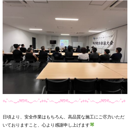
⊹₊˚‧︵‿₊୨ᰔ୧₊‿︵‧˚₊⊹⊹₊˚‧︵‿₊୨ᰔ୧₊‿︵‧˚₊⊹⊹₊˚‧︵‿₊୨ᰔ୧₊‿︵‧˚₊⊹
日頃より、安全作業はもちろん、高品質な施工にご尽力いただ
いておりますこと、心より感謝申し上げます