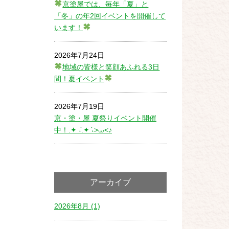
京塗屋では、毎年「夏」と
「冬」の年2回イベントを開催して
います！
2026年7月24日
地域の皆様と笑顔あふれる3日
間！夏イベント
2026年7月19日
京・塗・屋 夏祭りイベント開催
中！.✦ ݁˖.✦ ݁˖>⩊<♪
アーカイブ
2026年8月 (1)